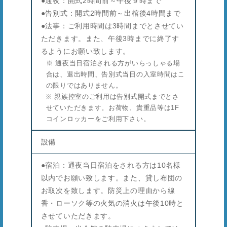
●通夜：開式2時間前～午後９時まで
●告別式：開式2時間前～出棺後4時間まで
●法事：ご利用時間は3時間までとさせてい
ただきます。また、午後3時までに終了す
るようにお願い致します。
※ 通夜当日宿泊される方がいらっしゃる場
合は、退出時間、告別式当日の入室時間はこ
の限りではありません。
※ 親族控室のご利用は告別式開式までとさ
せていただきます。お荷物、貴重品等は1F
コインロッカーをご利用下さい。
設備
●宿泊：通夜当日宿泊をされる方は10名様
以内でお願い致します。また、貸し布団の
お取次を致します。防災上の理由から線
香・ローソク等の火気の消火は午後10時と
させていただきます。