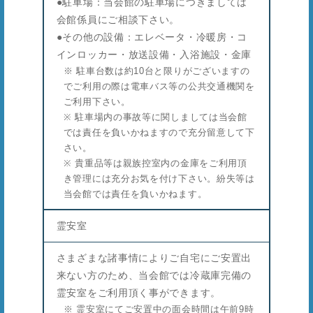
●駐車場：当会館の駐車場につきましては
会館係員にご相談下さい。
●その他の設備：エレベータ・冷暖房・コ
インロッカー・放送設備・入浴施設・金庫
※ 駐車台数は約10台と限りがございますの
でご利用の際は電車バス等の公共交通機関を
ご利用下さい。
※ 駐車場内の事故等に関しましては当会館
では責任を負いかねますので充分留意して下
さい。
※ 貴重品等は親族控室内の金庫をご利用頂
き管理には充分お気を付け下さい。紛失等は
当会館では責任を負いかねます。
霊安室
さまざまな諸事情によりご自宅にご安置出
来ない方のため、当会館では冷蔵庫完備の
霊安室をご利用頂く事ができます。
※ 霊安室にてご安置中の面会時間は午前9時